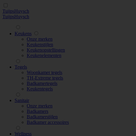
TuijpsHuysch
TuijpsHuysch
Keukens
Onze merken
Keukenstijlen
Keukenopstellingen
Keukenelementen
Tegels
Woonkamer tegels
TH-Extreme tegels
Badkamertegels
Keukentegels
Sanitair
Onze merken
Badkamers
Badkamerstijlen
Badkamer accessoires
Wellness