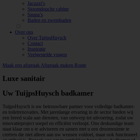
Jacuzzi’s
Stoomdouche cabine
Sauna’s
Baden en zwembaden
Over ons
Over TuijpsHuysch
Contact
Inspiratie
Veelgestelde vragen
Maak een afspraak
Afspraak maken
Route
Luxe sanitair
Uw TuijpsHuysch badkamer
TuijpsHuysch is uw betrouwbare partner voor volledige badkamer-
en toiletrenovaties. Met jarenlange ervaring in de sector bieden wij
een breed scala aan diensten, van ontwerp tot uitvoering, zodat uw
renovatieproject soepel en efficiënt verloopt. Ons deskundige team
staat klaar om u te adviseren en samen met u een droomruimte te
creëren die niet alleen aan uw wensen voldoet, maar ook functioneel