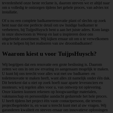
tevredenheid onze beste reclame is, daarom streven we er altijd naar
om u volledig te ontzorgen tijdens het gehele proces, van advies tot
installatie.
Of u nu een complete badkamerrenovatie plant of slechts op zoek
bent naar dat ene perfecte detail om uw huidige badkamer te
verbeteren, bij TuijpsHuysch bent u aan het juiste adres. Kom langs
in onze showroom in Weesp en laat u inspireren door ons
uitgebreide assortiment. Wij kijken ernaar uit om u te verwelkomen
en u te helpen bij het realiseren van uw droombadkamer!
Waarom kiest u voor TuijpsHuysch?
Wij begrijpen dat een renovatie een grote beslissing is. Daarom
zetten we ons in om uw ervaring zo aangenaam mogelijk te maken.
U kunt bij ons terecht voor alles wat met uw badkamer- en
toiletrenovatie te maken heeft, want alles zit namelijk onder één dak.
Dit betekent dat u niet op zoek hoeft naar aparte leveranciers en
monteurs; wij regelen alles voor u, van ontwerp tot oplevering.
Onze klanten kunnen rekenen op hoogwaardige materialen,
vakmanschap en persoonlijke aandacht gedurende het hele proces.
U heeft tijdens het project één vaste contactpersoon, die tevens
projectbegeleider is, en waar u terecht kunt met al uw vragen. Wij
garanderen kwaliteit en streven ernaar om innovatieve oplossingen