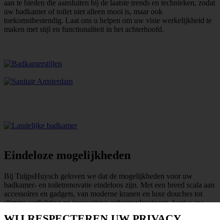
aan te bieden die aansluiten bij de laatste trends en technieken, zodat
uw badkamer of toilet niet alleen mooi is, maar ook
toekomstbestendig. Laat ons u helpen om uw visie werkelijkheid te
maken met stijl en functionaliteit in het achterhoofd.
Eindeloze mogelijkheden
Bij TuijpsHuysch geloven we dat de mogelijkheden voor uw
badkamer- en toiletrenovatie eindeloos zijn. Met een breed scala aan
accessoires en gadgets, van moderne kranen en luxe douches tot
slimme verlichting en innovatieve opbergoplossingen, kunt u uw
ruimte helemaal naar wens inrichten. Het draait allemaal om wat u
WIJ RESPECTEREN UW PRIVACY