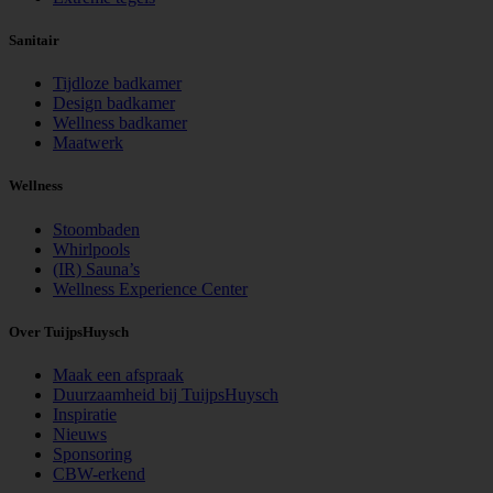
Sanitair
Tijdloze badkamer
Design badkamer
Wellness badkamer
Maatwerk
Wellness
Stoombaden
Whirlpools
(IR) Sauna’s
Wellness Experience Center
Over TuijpsHuysch
Maak een afspraak
Duurzaamheid bij TuijpsHuysch
Inspiratie
Nieuws
Sponsoring
CBW-erkend