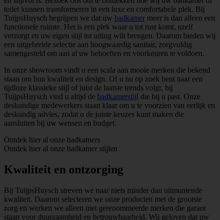
en stijlvol is. Bezoek ons om te ontdekken hoe wij uw badkamer of
toilet kunnen transformeren in een luxe en comfortabele plek. Bij
TuijpsHuysch begrijpen we dat uw
badkamer
meer is dan alleen een
functionele ruimte. Het is een plek waar u tot rust komt, uzelf
verzorgt en uw eigen stijl tot uiting wilt brengen. Daarom bieden wij
een uitgebreide selectie aan hoogwaardig sanitair, zorgvuldig
samengesteld om aan al uw behoeften en voorkeuren te voldoen.
In onze showroom vindt u een scala aan mooie merken die bekend
staan om hun kwaliteit en design. Of u nu op zoek bent naar een
tijdloze klassieke stijl of juist de laatste trends volgt, bij
TuijpsHuysch vind u altijd de
badkamerstijl
die bij u past. Onze
deskundige medewerkers staan klaar om u te voorzien van eerlijk en
deskundig advies, zodat u de juiste keuzes kunt maken die
aansluiten bij uw wensen en budget.
Ontdek hier al onze badkamers
Ontdek hier al onze badkamer stijlen
Kwaliteit en ontzorging
Bij TuijpsHuysch streven we naar niets minder dan uitmuntende
kwaliteit. Daarom selecteren we onze producten met de grootste
zorg en werken we alleen met gerenommeerde merken die garant
staan voor duurzaamheid en betrouwbaarheid. Wij geloven dat uw